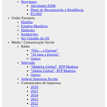
Storymaps
Atividades EDM
Plano de Recuperação e Resiliência
EU360º
União Europeia
História
Estados-Membros
Símbolos
Instituições
Ser Cidadão da UE
Media / Comunicação Social
Rádio
“Nós… a Europa”
“10 para a Europa”
Outros
Televisão
“Madeira Global”, RTP Madeira
“Aldeia Global”, RTP Madeira
Outros
Artigos Imprensa Escrita
Comunicados de Imprensa
2026
2025
2024
2023
2022