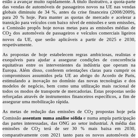
estão a avançar muito rapidamente. A título ilustrativo, a quota-parte
das vendas de automóveis de passageiros novos na UE nas vendas
globais diminuiu de 34 %, antes da crise financeira (2008/2009),
para 20 % hoje. Para manter as quotas de mercado e acelerar a
transição para veículos com baixo nível de emissões e sem emissões,
a Comissão propôs hoje novas metas para as emissões médias de
CO
dos automóveis de passageiros e veículos comerciais ligeiros
2
novos da UE, que serão aplicáveis a partir de 2025 e 2030,
respetivamente.
As propostas de hoje estabelecem regras ambiciosas, realistas e
exequíveis para ajudar a assegurar condições de concorrência
equitativas entre os intervenientes da indústria que operam na
Europa. Além disso, conferem orientações claras para cumprir os
compromissos assumidos pela UE ao abrigo do Acordo de Paris,
estimulando a inovação no domínio das novas tecnologias e dos
modelos de negócio, bem como uma utilização mais racional de
todos os modos de transporte de mercadorias. Estas propostas serão
reforçadas através de instrumentos financeiros específicos, a fim de
assegurar uma mobilização rápida.
As metas de redução das emissões de CO
propostas hoje pela
2
Comissão
assentam numa análise sólida
e numa ampla participação
das partes interessadas, das ONG ao setor industrial. A média das
emissões de CO
terá de ser 30 % mais baixa em 2030,
2
comparativamente com 2021 tanto para os novos automóveis de