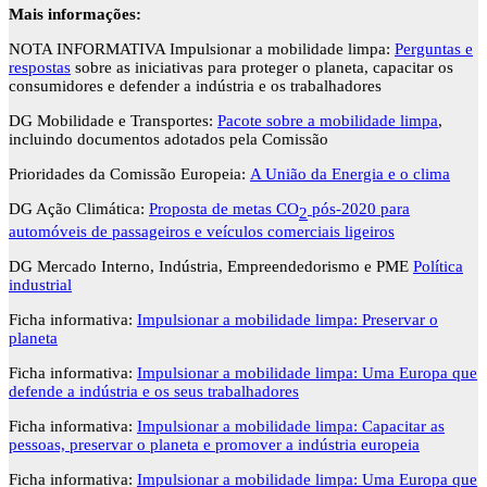
Mais informações:
NOTA INFORMATIVA Impulsionar a mobilidade limpa:
Perguntas e
respostas
sobre as iniciativas para proteger o planeta, capacitar os
consumidores e defender a indústria e os trabalhadores
DG Mobilidade e Transportes:
Pacote sobre a mobilidade limpa
,
incluindo documentos adotados pela Comissão
Prioridades da Comissão Europeia:
A União da Energia e o clima
DG Ação Climática:
Proposta de metas CO
pós-2020 para
2
automóveis de passageiros e veículos comerciais ligeiros
DG Mercado Interno, Indústria, Empreendedorismo e PME
Política
industrial
Ficha informativa:
Impulsionar a mobilidade limpa: Preservar o
planeta
Ficha informativa:
Impulsionar a mobilidade limpa: Uma Europa que
defende a indústria e os seus trabalhadores
Ficha informativa:
Impulsionar a mobilidade limpa: Capacitar as
pessoas, preservar o planeta e promover a indústria europeia
Ficha informativa:
Impulsionar a mobilidade limpa: Uma Europa que