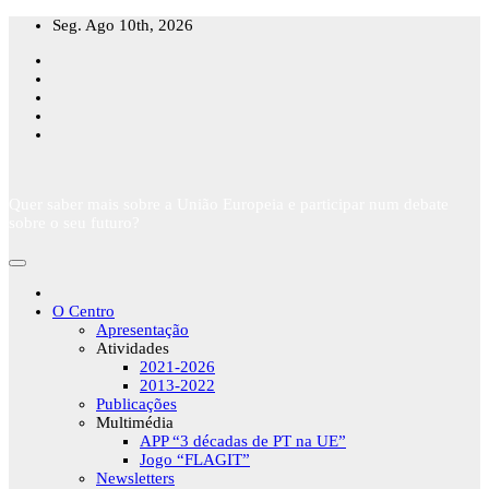
Skip
Seg. Ago 10th, 2026
to
content
Quer saber mais sobre a União Europeia e participar num debate
sobre o seu futuro?
O Centro
Apresentação
Atividades
2021-2026
2013-2022
Publicações
Multimédia
APP “3 décadas de PT na UE”
Jogo “FLAGIT”
Newsletters