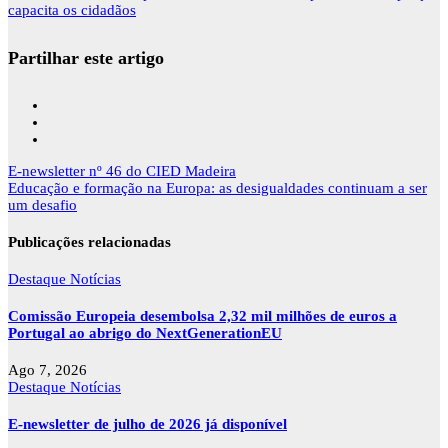
capacita os cidadãos
Partilhar este artigo
Navegação
E-newsletter nº 46 do CIED Madeira
de
Educação e formação na Europa: as desigualdades continuam a ser
artigos
um desafio
Publicações relacionadas
Destaque
Notícias
Comissão Europeia desembolsa 2,32 mil milhões de euros a
Portugal ao abrigo do NextGenerationEU
Ago 7, 2026
Destaque
Notícias
E-newsletter de julho de 2026 já disponível