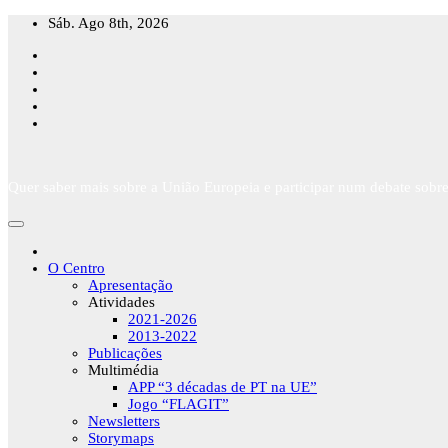
Skip
Sáb. Ago 8th, 2026
to
content
Quer saber mais sobre a União Europeia e participar num debate sobre
O Centro
Apresentação
Atividades
2021-2026
2013-2022
Publicações
Multimédia
APP “3 décadas de PT na UE”
Jogo “FLAGIT”
Newsletters
Storymaps