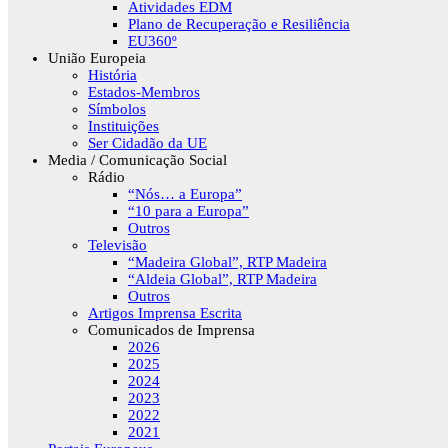
Atividades EDM
Plano de Recuperação e Resiliência
EU360º
União Europeia
História
Estados-Membros
Símbolos
Instituições
Ser Cidadão da UE
Media / Comunicação Social
Rádio
“Nós… a Europa”
“10 para a Europa”
Outros
Televisão
“Madeira Global”, RTP Madeira
“Aldeia Global”, RTP Madeira
Outros
Artigos Imprensa Escrita
Comunicados de Imprensa
2026
2025
2024
2023
2022
2021