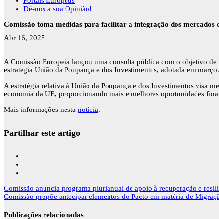
Portais Europeus
Dê-nos a sua Opinião!
Comissão toma medidas para facilitar a integração dos mercados d
Abr 16, 2025
A Comissão Europeia lançou uma consulta pública com o objetivo de r
estratégia União da Poupança e dos Investimentos, adotada em março.
A estratégia relativa à União da Poupança e dos Investimentos visa m
economia da UE, proporcionando mais e melhores oportunidades finan
Mais informações nesta
notícia
.
Partilhar este artigo
Navegação
Comissão anuncia programa plurianual de apoio à recuperação e resili
de
Comissão propõe antecipar elementos do Pacto em matéria de Migração 
artigos
Publicações relacionadas