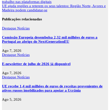
de
trabalho nas plataformas digitais
artigos
UE ajuda regiões a reterem os seus talentos: Região Norte, Açores e
Madeira podem candidatar-se
Publicações relacionadas
Destaque
Notícias
Comissão Europeia desembolsa 2,32 mil milhões de euros a
Portugal ao abrigo do NextGenerationEU
Ago 7, 2026
Destaque
Notícias
E-newsletter de julho de 2026 já disponível
Ago 7, 2026
Destaque
Notícias
UE recebe 1,4 mil milhões de euros de receitas provenientes de
ativos russos imobilizados para apoiar a Ucrânia
Ago 5, 2026