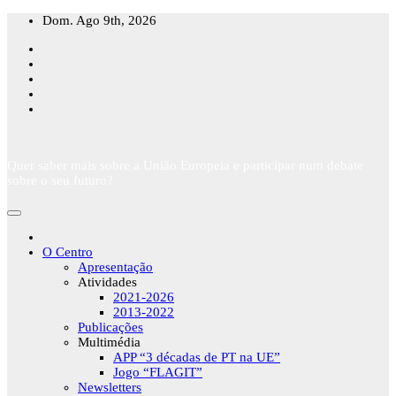
Skip
Dom. Ago 9th, 2026
to
content
Quer saber mais sobre a União Europeia e participar num debate
sobre o seu futuro?
O Centro
Apresentação
Atividades
2021-2026
2013-2022
Publicações
Multimédia
APP “3 décadas de PT na UE”
Jogo “FLAGIT”
Newsletters