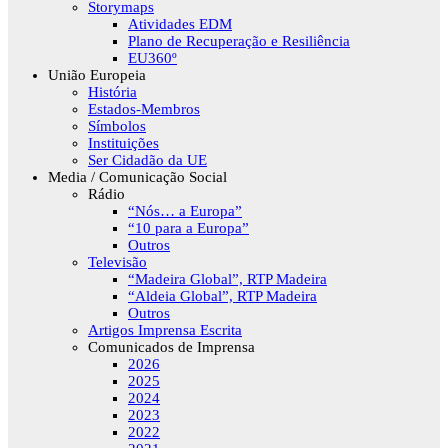
Storymaps
Atividades EDM
Plano de Recuperação e Resiliência
EU360º
União Europeia
História
Estados-Membros
Símbolos
Instituições
Ser Cidadão da UE
Media / Comunicação Social
Rádio
“Nós… a Europa”
“10 para a Europa”
Outros
Televisão
“Madeira Global”, RTP Madeira
“Aldeia Global”, RTP Madeira
Outros
Artigos Imprensa Escrita
Comunicados de Imprensa
2026
2025
2024
2023
2022