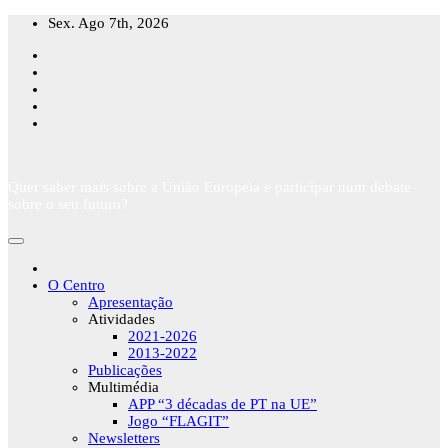
Skip
Sex. Ago 7th, 2026
to
content
Quer saber mais sobre a União Europeia e participar num debate
sobre o seu futuro?
O Centro
Apresentação
Atividades
2021-2026
2013-2022
Publicações
Multimédia
APP “3 décadas de PT na UE”
Jogo “FLAGIT”
Newsletters