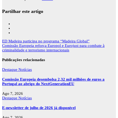
Partilhar este artigo
Navegação
ED Madeira participa no programa “Madeira Global”
de
Comissão Europeia reforça Europol e Eurojust para combate à
artigos
criminalidade e terrorismo internacionais
Publicações relacionadas
Destaque
Notícias
Comissão Europeia desembolsa 2,32 mil milhões de euros a
Portugal ao abrigo do NextGenerationEU
Ago 7, 2026
Destaque
Notícias
E-newsletter de julho de 2026 já disponível
Ago 7, 2026