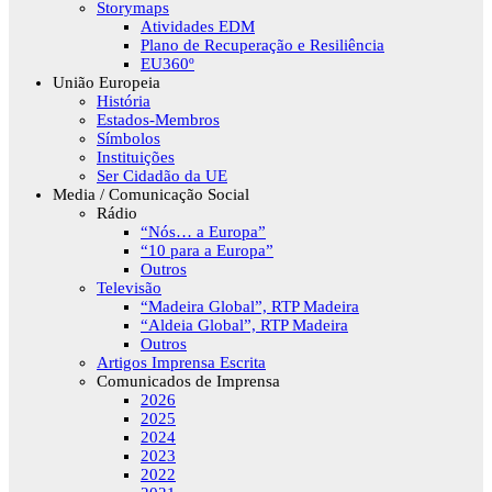
Storymaps
Atividades EDM
Plano de Recuperação e Resiliência
EU360º
União Europeia
História
Estados-Membros
Símbolos
Instituições
Ser Cidadão da UE
Media / Comunicação Social
Rádio
“Nós… a Europa”
“10 para a Europa”
Outros
Televisão
“Madeira Global”, RTP Madeira
“Aldeia Global”, RTP Madeira
Outros
Artigos Imprensa Escrita
Comunicados de Imprensa
2026
2025
2024
2023
2022