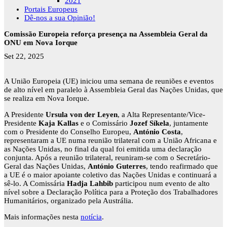
2021
Portais Europeus
Dê-nos a sua Opinião!
Comissão Europeia reforça presença na Assembleia Geral da
ONU em Nova Iorque
Set 22, 2025
A União Europeia (UE) iniciou uma semana de reuniões e eventos
de alto nível em paralelo à Assembleia Geral das Nações Unidas, que
se realiza em Nova Iorque.
A Presidente
Ursula von der Leyen
, a Alta Representante/Vice-
Presidente
Kaja Kallas
e o Comissário
Jozef Síkela
, juntamente
com o Presidente do Conselho Europeu,
António Costa
,
representaram a UE numa reunião trilateral com a União Africana e
as Nações Unidas, no final da qual foi emitida uma declaração
conjunta. Após a reunião trilateral, reuniram-se com o Secretário-
Geral das Nações Unidas,
António Guterres
, tendo reafirmado que
a UE é o maior apoiante coletivo das Nações Unidas e continuará a
sê-lo. A Comissária
Hadja Lahbib
participou num evento de alto
nível sobre a Declaração Política para a Proteção dos Trabalhadores
Humanitários, organizado pela Austrália.
Mais informações nesta
notícia
.