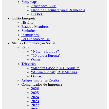
Storymaps
Atividades EDM
Plano de Recuperação e Resiliência
EU360º
União Europeia
História
Estados-Membros
Símbolos
Instituições
Ser Cidadão da UE
Media / Comunicação Social
Rádio
“Nós… a Europa”
“10 para a Europa”
Outros
Televisão
“Madeira Global”, RTP Madeira
“Aldeia Global”, RTP Madeira
Outros
Artigos Imprensa Escrita
Comunicados de Imprensa
2026
2025
2024
2023
2022