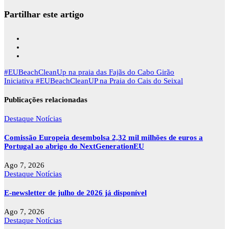
Partilhar este artigo
Navegação
#EUBeachCleanUp na praia das Fajãs do Cabo Girão
de
Iniciativa #EUBeachCleanUP na Praia do Cais do Seixal
artigos
Publicações relacionadas
Destaque
Notícias
Comissão Europeia desembolsa 2,32 mil milhões de euros a
Portugal ao abrigo do NextGenerationEU
Ago 7, 2026
Destaque
Notícias
E-newsletter de julho de 2026 já disponível
Ago 7, 2026
Destaque
Notícias