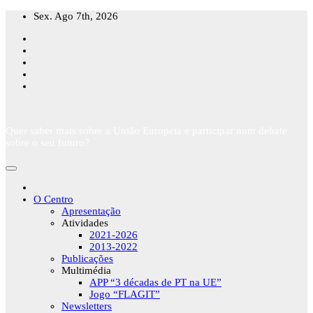
Skip
Sex. Ago 7th, 2026
to
content
Quer saber mais sobre a União Europeia e participar num debate
sobre o seu futuro?
O Centro
Apresentação
Atividades
2021-2026
2013-2022
Publicações
Multimédia
APP “3 décadas de PT na UE”
Jogo “FLAGIT”
Newsletters