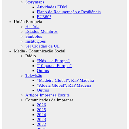
Storymaps
Atividades EDM
Plano de Recuperação e Resiliência
EU360º
União Europeia
História
Estados-Membros
Símbolos
Instituições
Ser Cidadão da UE
Media / Comunicação Social
Rádio
“Nós… a Europa”
“10 para a Europa”
Outros
Televisão
“Madeira Global”, RTP Madeira
“Aldeia Global”, RTP Madeira
Outros
Artigos Imprensa Escrita
Comunicados de Imprensa
2026
2025
2024
2023
2022