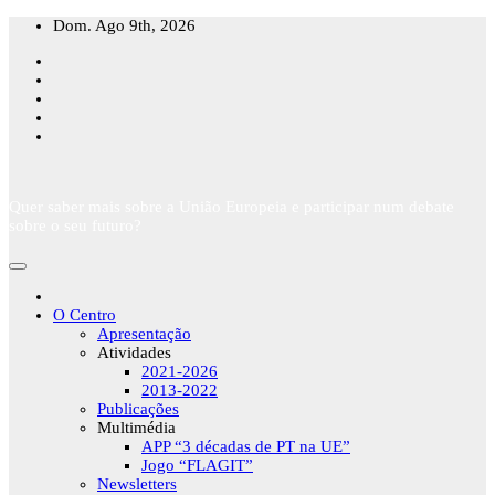
Skip
Dom. Ago 9th, 2026
to
content
Quer saber mais sobre a União Europeia e participar num debate
sobre o seu futuro?
O Centro
Apresentação
Atividades
2021-2026
2013-2022
Publicações
Multimédia
APP “3 décadas de PT na UE”
Jogo “FLAGIT”
Newsletters