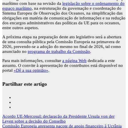
marítimo com base na revisão da
legislação sobre o ordenamento do
espaço marítimo
, na estruturação da governação e coordenação do
Sistema Europeu de Observação dos Oceanos, na simplificação das
obrigações em matéria de comunicação de informações e na redução
dos encargos administrativos das políticas da UE para os oceanos,
entre outros aspetos.
A próxima etapa na preparação deste ato legislativo será a abertura
de uma consulta pública pela Comissão Europeia na primavera de
2026, prevendo-se a adoção do mesmo no final de 2026, tal como
anunciado no
programa de trabalho da Comissão
.
Para mais informações, consultar
a página Web
dedicada a este
assunto. O convite à apresentação de contributos está disponível no
portal
«Dê a sua opinião»
.
Partilhar este artigo
Navegação
Acordo UE-Mercosul: declaração da Presidente Ursula von der
de
Leyen sobre a decisão do Conselho
artigos
Comissão Europeia apresenta pacote de apoio financeiro à Ucrânia