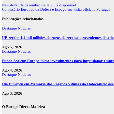
Navegação
Newsletter de dezembro de 2025 já disponível
de
Comissário Europeu da Defesa e Espaço em visita oficial a Portugal
artigos
Publicações relacionadas
Destaque
Notícias
UE recebe 1,4 mil milhões de euros de receitas provenientes de ati
Ago 5, 2026
Destaque
Notícias
Fundo Scaleup Europe inicia investimentos para impulsionar empr
Ago 4, 2026
Destaque
Notícias
Dia Europeu em Memória dos Ciganos Vítimas do Holocausto: decla
Ago 3, 2026
O Europe Direct Madeira