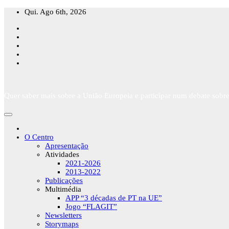
Skip
Qui. Ago 6th, 2026
to
content
Quer saber mais sobre a União Europeia e participar num debate sobre
O Centro
Apresentação
Atividades
2021-2026
2013-2022
Publicações
Multimédia
APP “3 décadas de PT na UE”
Jogo “FLAGIT”
Newsletters
Storymaps