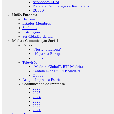
Atividades EDM
Plano de Recuperação e Resiliência
EU360º
União Europeia
História
Estados-Membros
Símbolos
Instituições
Ser Cidadão da UE
Media / Comunicação Social
Rádio
“Nós… a Europa”
“10 para a Europa”
Outros
Televisão
“Madeira Global”, RTP Madeira
“Aldeia Global”, RTP Madeira
Outros
Artigos Imprensa Escrita
Comunicados de Imprensa
2026
2025
2024
2023
2022
2021