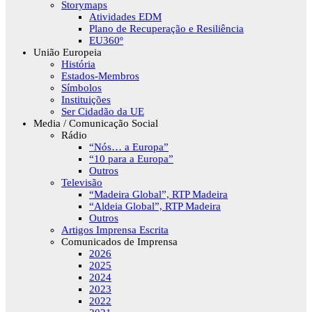
Storymaps
Atividades EDM
Plano de Recuperação e Resiliência
EU360º
União Europeia
História
Estados-Membros
Símbolos
Instituições
Ser Cidadão da UE
Media / Comunicação Social
Rádio
“Nós… a Europa”
“10 para a Europa”
Outros
Televisão
“Madeira Global”, RTP Madeira
“Aldeia Global”, RTP Madeira
Outros
Artigos Imprensa Escrita
Comunicados de Imprensa
2026
2025
2024
2023
2022