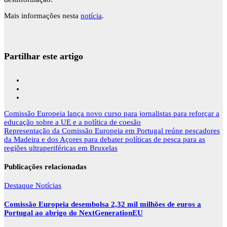
Mais informações nesta
notícia
.
Partilhar este artigo
Navegação
Comissão Europeia lança novo curso para jornalistas para reforçar a
de
educação sobre a UE e a política de coesão
artigos
Representação da Comissão Europeia em Portugal reúne pescadores
da Madeira e dos Açores para debater políticas de pesca para as
regiões ultraperiféricas em Bruxelas
Publicações relacionadas
Destaque
Notícias
Comissão Europeia desembolsa 2,32 mil milhões de euros a
Portugal ao abrigo do NextGenerationEU