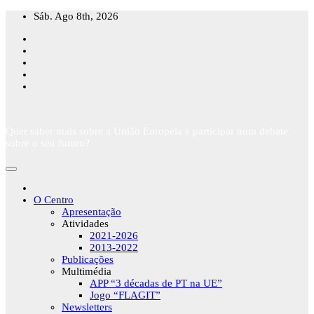
Skip
Sáb. Ago 8th, 2026
to
content
Quer saber mais sobre a União Europeia e participar num debate
sobre o seu futuro?
O Centro
Apresentação
Atividades
2021-2026
2013-2022
Publicações
Multimédia
APP “3 décadas de PT na UE”
Jogo “FLAGIT”
Newsletters