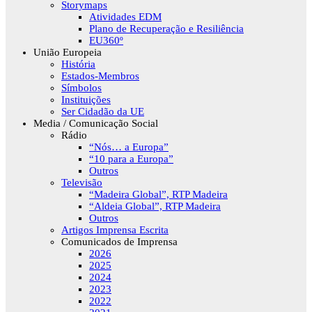
Storymaps
Atividades EDM
Plano de Recuperação e Resiliência
EU360º
União Europeia
História
Estados-Membros
Símbolos
Instituições
Ser Cidadão da UE
Media / Comunicação Social
Rádio
“Nós… a Europa”
“10 para a Europa”
Outros
Televisão
“Madeira Global”, RTP Madeira
“Aldeia Global”, RTP Madeira
Outros
Artigos Imprensa Escrita
Comunicados de Imprensa
2026
2025
2024
2023
2022