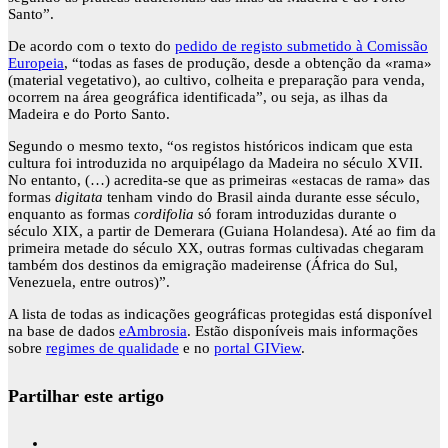
Santo”.
De acordo com o texto do
pedido de registo submetido à Comissão
Europeia
, “todas as fases de produção, desde a obtenção da «rama»
(material vegetativo), ao cultivo, colheita e preparação para venda,
ocorrem na área geográfica identificada”, ou seja, as ilhas da
Madeira e do Porto Santo.
Segundo o mesmo texto, “os registos históricos indicam que esta
cultura foi introduzida no arquipélago da Madeira no século XVII.
No entanto, (…) acredita-se que as primeiras «estacas de rama» das
formas
digitata
tenham vindo do Brasil ainda durante esse século,
enquanto as formas
cordifolia
só foram introduzidas durante o
século XIX, a partir de Demerara (Guiana Holandesa). Até ao fim da
primeira metade do século XX, outras formas cultivadas chegaram
também dos destinos da emigração madeirense (África do Sul,
Venezuela, entre outros)”.
A lista de todas as indicações geográficas protegidas está disponível
na base de dados
eAmbrosia
. Estão disponíveis mais informações
sobre
regimes de qualidade
e no
portal GIView
.
Partilhar este artigo