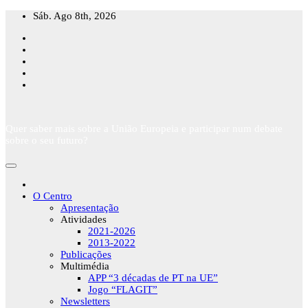
Skip
Sáb. Ago 8th, 2026
to
content
Quer saber mais sobre a União Europeia e participar num debate
sobre o seu futuro?
O Centro
Apresentação
Atividades
2021-2026
2013-2022
Publicações
Multimédia
APP “3 décadas de PT na UE”
Jogo “FLAGIT”
Newsletters