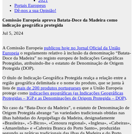
2021
Portais Europeus
Dê-nos a sua Opinião!
Comissão Europeia aprova Batata-Doce da Madeira como
indicação geográfica protegida
Jul 5, 2024
A Comissão Europeia
publicou hoje no Jornal Oficial da União
Europeia
o regulamento relativo à inclusão da denominação “Batata-
Doce da Madeira” no registo europeu de Indicações Geográficas
Protegidas, atribuindo-lhe o estatuto de Denominação de Origem
Protegida (DOP).
O título de Indicação Geográfica Protegida realça a relação entre a
região geográfica delimitada e o nome do produto, que se junta à
lista de
mais de 200 produtos portugueses
que a União Europeia
protege como
indicações geográficas (as Indicações Geográficas
Protegidas – IGP e as Denominações de Origem Protegida – DOP)
.
No caso da “Bata-Doce da Madeira”, o estatuto de Denominação de
Origem Protegida abrange “as variedades tradicionais obtidas nas
ilhas habitadas do Arquipélago da Madeira, designadamente
«Brasileira», «5-Bicos», «Cenoura regional», «Inglesa», «Cabeiras»,
«Amarelinha» e «Cabreira Branca do Porto Santo», produzidas
segundo as práticas tradicionais das ilhas da Madeira e do Porto