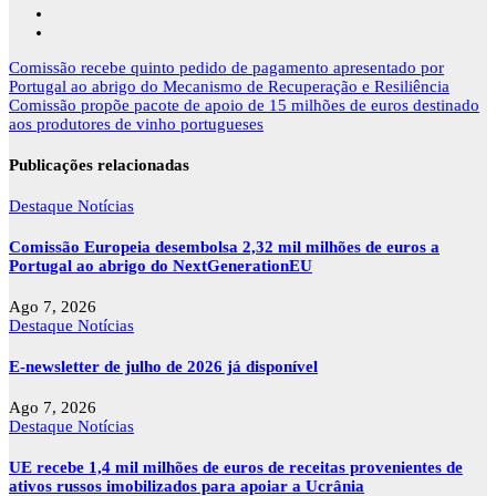
Navegação
Comissão recebe quinto pedido de pagamento apresentado por
de
Portugal ao abrigo do Mecanismo de Recuperação e Resiliência
artigos
Comissão propõe pacote de apoio de 15 milhões de euros destinado
aos produtores de vinho portugueses
Publicações relacionadas
Destaque
Notícias
Comissão Europeia desembolsa 2,32 mil milhões de euros a
Portugal ao abrigo do NextGenerationEU
Ago 7, 2026
Destaque
Notícias
E-newsletter de julho de 2026 já disponível
Ago 7, 2026
Destaque
Notícias
UE recebe 1,4 mil milhões de euros de receitas provenientes de
ativos russos imobilizados para apoiar a Ucrânia