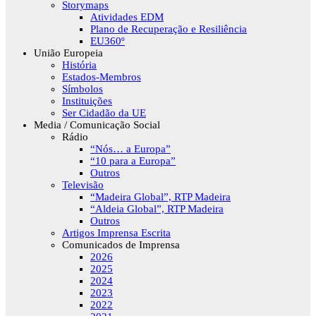
Storymaps
Atividades EDM
Plano de Recuperação e Resiliência
EU360º
União Europeia
História
Estados-Membros
Símbolos
Instituições
Ser Cidadão da UE
Media / Comunicação Social
Rádio
“Nós… a Europa”
“10 para a Europa”
Outros
Televisão
“Madeira Global”, RTP Madeira
“Aldeia Global”, RTP Madeira
Outros
Artigos Imprensa Escrita
Comunicados de Imprensa
2026
2025
2024
2023
2022