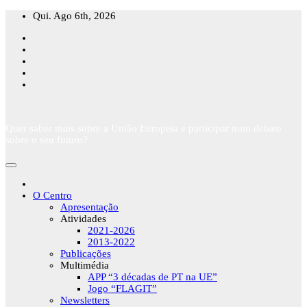
Skip
Qui. Ago 6th, 2026
to
content
Quer saber mais sobre a União Europeia e participar num debate
sobre o seu futuro?
O Centro
Apresentação
Atividades
2021-2026
2013-2022
Publicações
Multimédia
APP “3 décadas de PT na UE”
Jogo “FLAGIT”
Newsletters