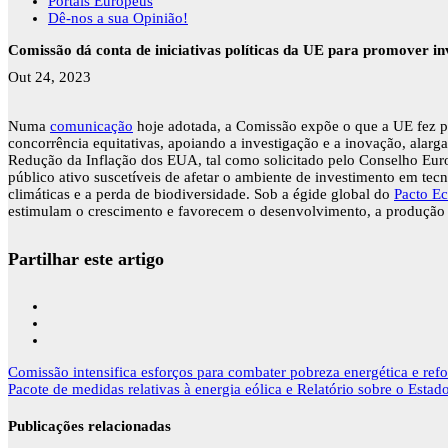
Portais Europeus
Dê-nos a sua Opinião!
Comissão dá conta de iniciativas políticas da UE para promover in
Out 24, 2023
Numa
comunicação
hoje adotada, a Comissão expõe o que a UE fez p
concorrência equitativas, apoiando a investigação e a inovação, alarg
Redução da Inflação dos EUA, tal como solicitado pelo Conselho Eu
público ativo suscetíveis de afetar o ambiente de investimento em te
climáticas e a perda de biodiversidade. Sob a égide global do
Pacto E
estimulam o crescimento e favorecem o desenvolvimento, a produção 
Partilhar este artigo
Navegação
Comissão intensifica esforços para combater pobreza energética e ref
de
Pacote de medidas relativas à energia eólica e Relatório sobre o Esta
artigos
Publicações relacionadas