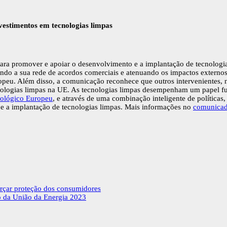
vestimentos em tecnologias limpas
ara promover e apoiar o desenvolvimento e a implantação de tecnologi
ando a sua rede de acordos comerciais e atenuando os impactos externos
ropeu. Além disso, a comunicação reconhece que outros interveniente
cnologias limpas na UE. As tecnologias limpas desempenham um papel fun
cológico Europeu
, e através de uma combinação inteligente de política
e a implantação de tecnologias limpas. Mais informações no
comunicad
orçar proteção dos consumidores
do da União da Energia 2023