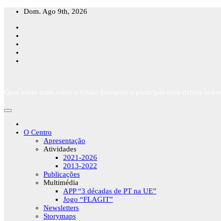
Skip
Dom. Ago 9th, 2026
to
content
Quer saber mais sobre a União Europeia e participar num debate sobre
O Centro
Apresentação
Atividades
2021-2026
2013-2022
Publicações
Multimédia
APP “3 décadas de PT na UE”
Jogo “FLAGIT”
Newsletters
Storymaps