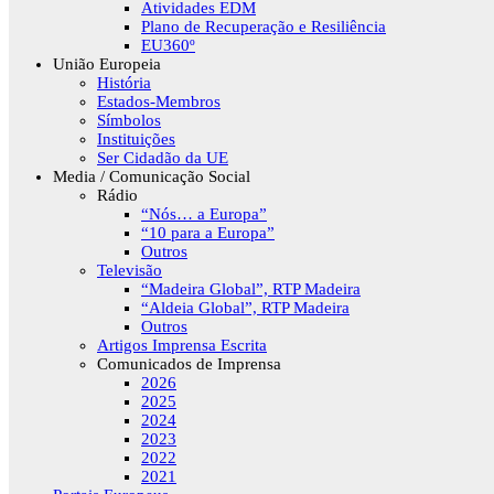
Atividades EDM
Plano de Recuperação e Resiliência
EU360º
União Europeia
História
Estados-Membros
Símbolos
Instituições
Ser Cidadão da UE
Media / Comunicação Social
Rádio
“Nós… a Europa”
“10 para a Europa”
Outros
Televisão
“Madeira Global”, RTP Madeira
“Aldeia Global”, RTP Madeira
Outros
Artigos Imprensa Escrita
Comunicados de Imprensa
2026
2025
2024
2023
2022
2021