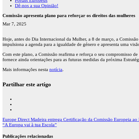
Portais Europeus
Dê-nos a sua Opinião!
Comissão apresenta plano para reforçar os direitos das mulheres
Mar 7, 2025
Hoje, antes do Dia Internacional da Mulher, a 8 de março, a Comissã
impulsiona a agenda para a igualdade de género e apresenta uma visão 
Com este plano, a Comissão reafirma e reforça o seu compromisso de 
fornece ainda orientações para as futuras medidas da próxima Estraté
Mais informações nesta
notícia
.
Partilhar este artigo
Navegação
Europe Direct Madeira entrega Certificação da Comissão Europeia ao
de
“A Europa vai à tua Escola”
artigos
Publicações relacionadas