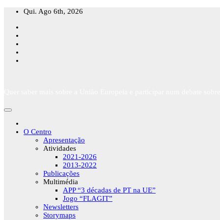
Skip
Qui. Ago 6th, 2026
to
content
Quer saber mais sobre a União Europeia e participar num debate sobre
O Centro
Apresentação
Atividades
2021-2026
2013-2022
Publicações
Multimédia
APP “3 décadas de PT na UE”
Jogo “FLAGIT”
Newsletters
Storymaps