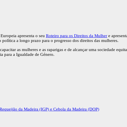
o Europeia apresenta o seu
Roteiro para os Direitos da Mulher
e apresent
política a longo prazo para o progresso dos direitos das mulheres.
capacitar as mulheres e as raparigas e de alcançar uma sociedade equi
gia para a Igualdade de Género.
 Requeijão da Madeira (IGP) e Cebola da Madeira (DOP)