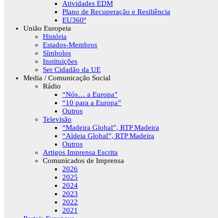
Atividades EDM
Plano de Recuperação e Resiliência
EU360º
União Europeia
História
Estados-Membros
Símbolos
Instituições
Ser Cidadão da UE
Media / Comunicação Social
Rádio
“Nós… a Europa”
“10 para a Europa”
Outros
Televisão
“Madeira Global”, RTP Madeira
“Aldeia Global”, RTP Madeira
Outros
Artigos Imprensa Escrita
Comunicados de Imprensa
2026
2025
2024
2023
2022
2021