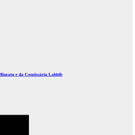
Mînzatu e da Comissária Lahbib