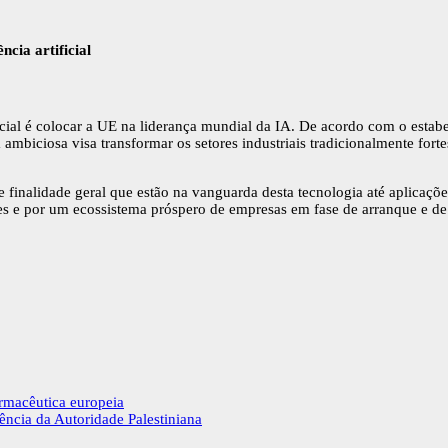
cia artificial
icial é colocar a UE na liderança mundial da IA. De acordo com o esta
a ambiciosa visa transformar os setores industriais tradicionalmente fort
de finalidade geral que estão na vanguarda desta tecnologia até aplicaç
es e por um ecossistema próspero de empresas em fase de arranque e d
armacêutica europeia
ência da Autoridade Palestiniana