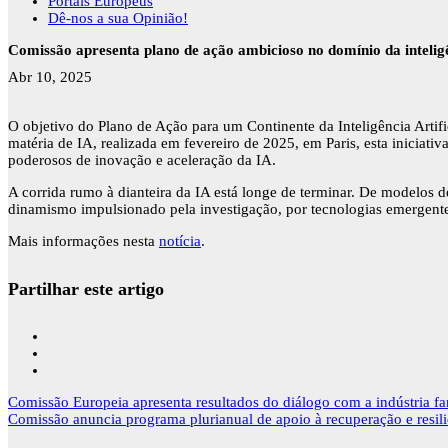
Portais Europeus
Dê-nos a sua Opinião!
Comissão apresenta plano de ação ambicioso no domínio da inteligên
Abr 10, 2025
O objetivo do Plano de Ação para um Continente da Inteligência Artif
matéria de IA, realizada em fevereiro de 2025, em Paris, esta iniciativ
poderosos de inovação e aceleração da IA.
A corrida rumo à dianteira da IA está longe de terminar. De modelos 
dinamismo impulsionado pela investigação, por tecnologias emergent
Mais informações nesta
notícia
.
Partilhar este artigo
Navegação
Comissão Europeia apresenta resultados do diálogo com a indústria f
de
Comissão anuncia programa plurianual de apoio à recuperação e resili
artigos