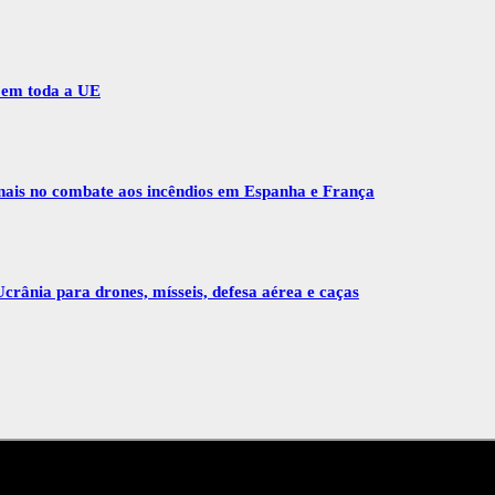
r em toda a UE
onais no combate aos incêndios em Espanha e França
crânia para drones, mísseis, defesa aérea e caças