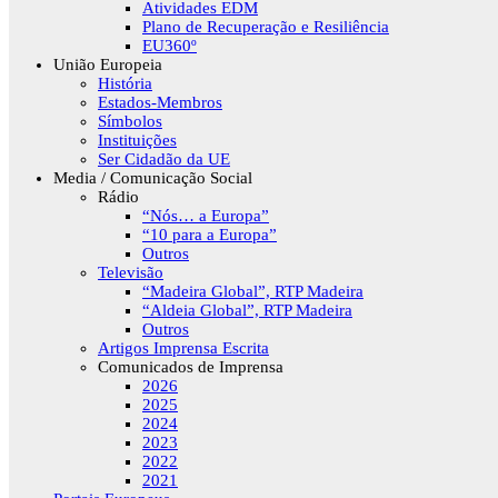
Atividades EDM
Plano de Recuperação e Resiliência
EU360º
União Europeia
História
Estados-Membros
Símbolos
Instituições
Ser Cidadão da UE
Media / Comunicação Social
Rádio
“Nós… a Europa”
“10 para a Europa”
Outros
Televisão
“Madeira Global”, RTP Madeira
“Aldeia Global”, RTP Madeira
Outros
Artigos Imprensa Escrita
Comunicados de Imprensa
2026
2025
2024
2023
2022
2021