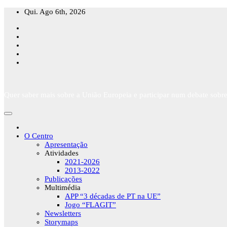
Skip
Qui. Ago 6th, 2026
to
content
Quer saber mais sobre a União Europeia e participar num debate sobre
O Centro
Apresentação
Atividades
2021-2026
2013-2022
Publicações
Multimédia
APP “3 décadas de PT na UE”
Jogo “FLAGIT”
Newsletters
Storymaps