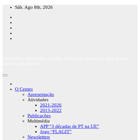
Skip
Sáb. Ago 8th, 2026
to
content
Quer saber mais sobre a União Europeia e participar num debate
sobre o seu futuro?
O Centro
Apresentação
Atividades
2021-2026
2013-2022
Publicações
Multimédia
APP “3 décadas de PT na UE”
Jogo “FLAGIT”
Newsletters