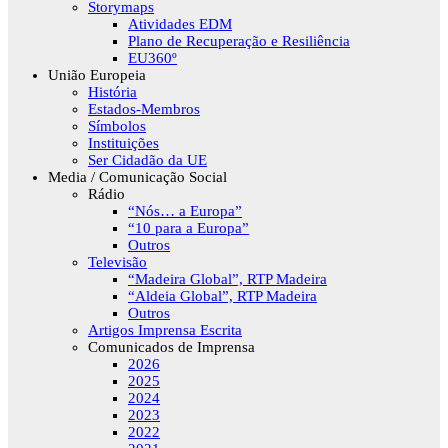
Storymaps
Atividades EDM
Plano de Recuperação e Resiliência
EU360º
União Europeia
História
Estados-Membros
Símbolos
Instituições
Ser Cidadão da UE
Media / Comunicação Social
Rádio
“Nós… a Europa”
“10 para a Europa”
Outros
Televisão
“Madeira Global”, RTP Madeira
“Aldeia Global”, RTP Madeira
Outros
Artigos Imprensa Escrita
Comunicados de Imprensa
2026
2025
2024
2023
2022