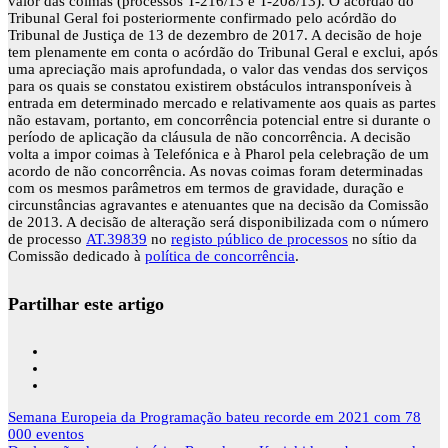
valor das coimas (processos T-216/13 e T-208/13). O acórdão do
Tribunal Geral foi posteriormente confirmado pelo acórdão do
Tribunal de Justiça de 13 de dezembro de 2017. A decisão de hoje
tem plenamente em conta o acórdão do Tribunal Geral e exclui, após
uma apreciação mais aprofundada, o valor das vendas dos serviços
para os quais se constatou existirem obstáculos intransponíveis à
entrada em determinado mercado e relativamente aos quais as partes
não estavam, portanto, em concorrência potencial entre si durante o
período de aplicação da cláusula de não concorrência. A decisão
volta a impor coimas à Telefónica e à Pharol pela celebração de um
acordo de não concorrência. As novas coimas foram determinadas
com os mesmos parâmetros em termos de gravidade, duração e
circunstâncias agravantes e atenuantes que na decisão da Comissão
de 2013. A decisão de alteração será disponibilizada com o número
de processo
AT.39839
no
registo público de processos
no sítio da
Comissão dedicado à
política de concorrência
.
Partilhar este artigo
Navegação
Semana Europeia da Programação bateu recorde em 2021 com 78
de
000 eventos