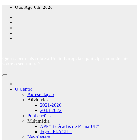
Skip
Qui. Ago 6th, 2026
to
content
Quer saber mais sobre a União Europeia e participar num debate
sobre o seu futuro?
O Centro
Apresentação
Atividades
2021-2026
2013-2022
Publicações
Multimédia
APP “3 décadas de PT na UE”
Jogo “FLAGIT”
Newsletters