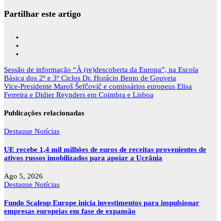
Partilhar este artigo
Navegação
Sessão de informação “À (re)descoberta da Europa”, na Escola
de
Básica dos 2º e 3º Ciclos Dr. Horácio Bento de Gouveia
artigos
Vice-Presidente Maroš Šefčovič e comissários europeus Elisa
Ferreira e Didier Reynders em Coimbra e Lisboa
Publicações relacionadas
Destaque
Notícias
UE recebe 1,4 mil milhões de euros de receitas provenientes de
ativos russos imobilizados para apoiar a Ucrânia
Ago 5, 2026
Destaque
Notícias
Fundo Scaleup Europe inicia investimentos para impulsionar
empresas europeias em fase de expansão