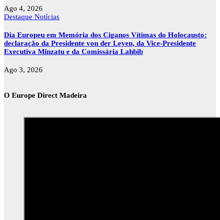
Ago 4, 2026
Destaque
Notícias
Dia Europeu em Memória dos Ciganos Vítimas do Holocausto:
declaração da Presidente von der Leyen, da Vice-Presidente
Executiva Mînzatu e da Comissária Lahbib
Ago 3, 2026
O Europe Direct Madeira