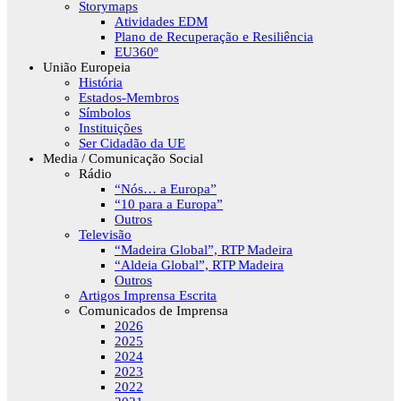
Storymaps
Atividades EDM
Plano de Recuperação e Resiliência
EU360º
União Europeia
História
Estados-Membros
Símbolos
Instituições
Ser Cidadão da UE
Media / Comunicação Social
Rádio
“Nós… a Europa”
“10 para a Europa”
Outros
Televisão
“Madeira Global”, RTP Madeira
“Aldeia Global”, RTP Madeira
Outros
Artigos Imprensa Escrita
Comunicados de Imprensa
2026
2025
2024
2023
2022