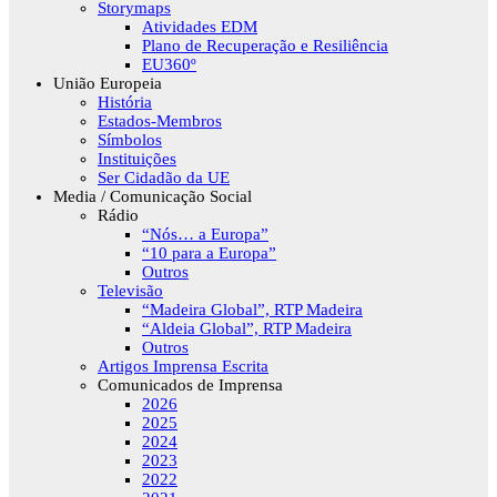
Storymaps
Atividades EDM
Plano de Recuperação e Resiliência
EU360º
União Europeia
História
Estados-Membros
Símbolos
Instituições
Ser Cidadão da UE
Media / Comunicação Social
Rádio
“Nós… a Europa”
“10 para a Europa”
Outros
Televisão
“Madeira Global”, RTP Madeira
“Aldeia Global”, RTP Madeira
Outros
Artigos Imprensa Escrita
Comunicados de Imprensa
2026
2025
2024
2023
2022