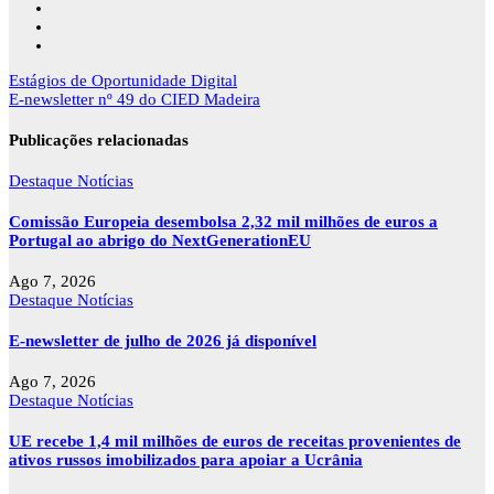
Navegação
Estágios de Oportunidade Digital
de
E-newsletter nº 49 do CIED Madeira
artigos
Publicações relacionadas
Destaque
Notícias
Comissão Europeia desembolsa 2,32 mil milhões de euros a
Portugal ao abrigo do NextGenerationEU
Ago 7, 2026
Destaque
Notícias
E-newsletter de julho de 2026 já disponível
Ago 7, 2026
Destaque
Notícias
UE recebe 1,4 mil milhões de euros de receitas provenientes de
ativos russos imobilizados para apoiar a Ucrânia