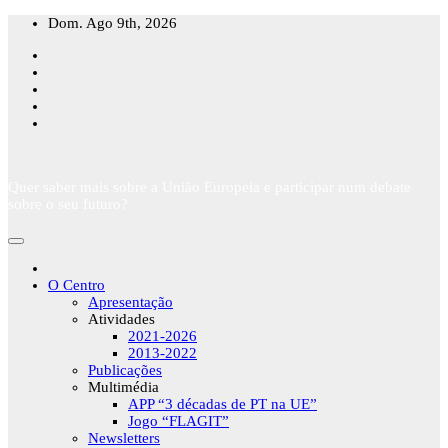
Skip
Dom. Ago 9th, 2026
to
content
Quer saber mais sobre a União Europeia e participar num debate
sobre o seu futuro?
O Centro
Apresentação
Atividades
2021-2026
2013-2022
Publicações
Multimédia
APP “3 décadas de PT na UE”
Jogo “FLAGIT”
Newsletters