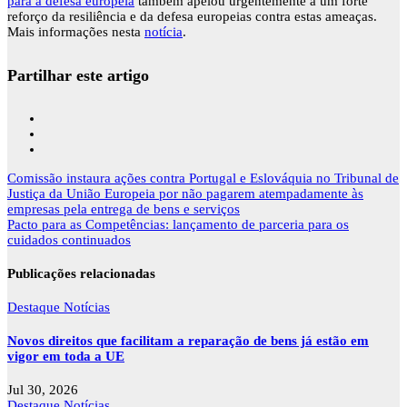
para a defesa europeia
também apelou urgentemente a um forte
reforço da resiliência e da defesa europeias contra estas ameaças.
Mais informações nesta
notícia
.
Partilhar este artigo
Navegação
Comissão instaura ações contra Portugal e Eslováquia no Tribunal de
de
Justiça da União Europeia por não pagarem atempadamente às
artigos
empresas pela entrega de bens e serviços
Pacto para as Competências: lançamento de parceria para os
cuidados continuados
Publicações relacionadas
Destaque
Notícias
Novos direitos que facilitam a reparação de bens já estão em
vigor em toda a UE
Jul 30, 2026
Destaque
Notícias