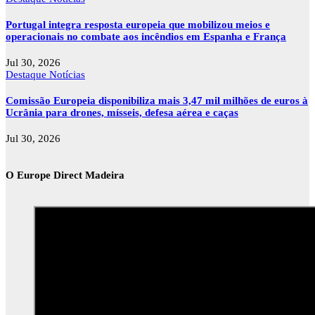
Portugal integra resposta europeia que mobilizou meios e
operacionais no combate aos incêndios em Espanha e França
Jul 30, 2026
Destaque
Notícias
Comissão Europeia disponibiliza mais 3,47 mil milhões de euros à
Ucrânia para drones, mísseis, defesa aérea e caças
Jul 30, 2026
O Europe Direct Madeira