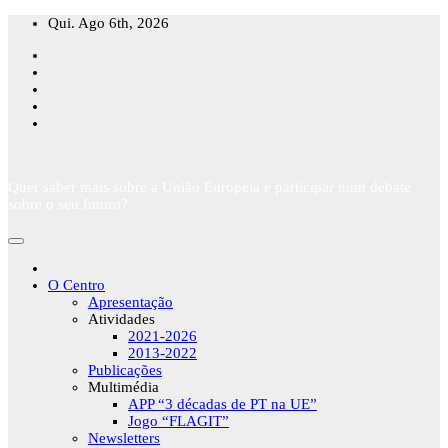
Skip
Qui. Ago 6th, 2026
to
content
Quer saber mais sobre a União Europeia e participar num debate
sobre o seu futuro?
O Centro
Apresentação
Atividades
2021-2026
2013-2022
Publicações
Multimédia
APP “3 décadas de PT na UE”
Jogo “FLAGIT”
Newsletters