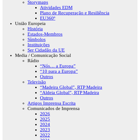
Storymaps
Atividades EDM
Plano de Recuperação e Resiliência
EU360º
União Europeia
História
Estados-Membros
Símbolos
Instituições
Ser Cidadão da UE
Media / Comunicação Social
Rádio
“Nós… a Europa”
“10 para a Europa”
Outros
Televisão
“Madeira Global”, RTP Madeira
“Aldeia Global”, RTP Madeira
Outros
Artigos Imprensa Escrita
Comunicados de Imprensa
2026
2025
2024
2023
2022