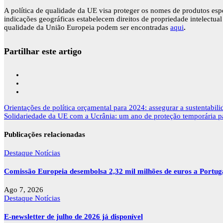
A política de qualidade da UE visa proteger os nomes de produtos esp
indicações geográficas estabelecem direitos de propriedade intelectua
qualidade da União Europeia podem ser encontradas
aqui
.
Partilhar este artigo
Navegação
Orientações de política orçamental para 2024: assegurar a sustentabil
de
Solidariedade da UE com a Ucrânia: um ano de proteção temporária pa
artigos
Publicações relacionadas
Destaque
Notícias
Comissão Europeia desembolsa 2,32 mil milhões de euros a Portu
Ago 7, 2026
Destaque
Notícias
E-newsletter de julho de 2026 já disponível