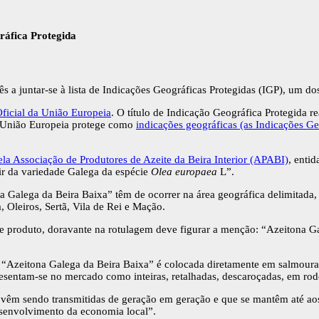
ráfica Protegida
s a juntar-se à lista de Indicações Geográficas Protegidas (IGP), um d
Oficial da União Europeia
. O título de Indicação Geográfica Protegida r
União Europeia protege como
indicações geográficas (as Indicações G
la Associação de Produtores de Azeite da Beira Interior (APABI)
, enti
tir da variedade Galega da espécie
Olea europaea
L”.
na Galega da Beira Baixa” têm de ocorrer na área geográfica delimitada
Oleiros, Sertã, Vila de Rei e Mação.
ste produto, doravante na rotulagem deve figurar a menção: “Azeitona 
“Azeitona Galega da Beira Baixa” é colocada diretamente em salmoura
presentam-se no mercado como inteiras, retalhadas, descaroçadas, em rod
e vêm sendo transmitidas de geração em geração e que se mantêm até ao
esenvolvimento da economia local”.