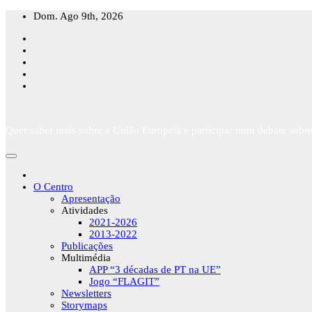
Skip
Dom. Ago 9th, 2026
to
content
Quer saber mais sobre a União Europeia e participar num debate sobre
O Centro
Apresentação
Atividades
2021-2026
2013-2022
Publicações
Multimédia
APP “3 décadas de PT na UE”
Jogo “FLAGIT”
Newsletters
Storymaps