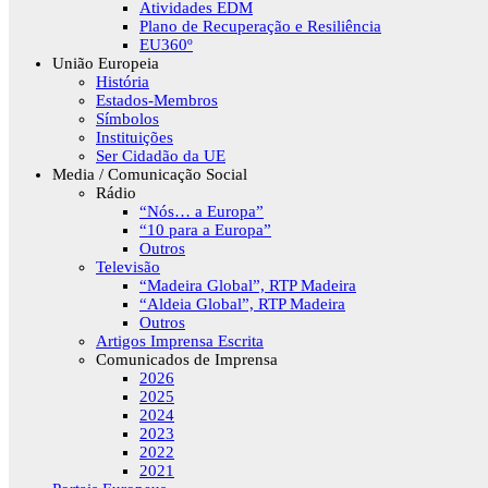
Atividades EDM
Plano de Recuperação e Resiliência
EU360º
União Europeia
História
Estados-Membros
Símbolos
Instituições
Ser Cidadão da UE
Media / Comunicação Social
Rádio
“Nós… a Europa”
“10 para a Europa”
Outros
Televisão
“Madeira Global”, RTP Madeira
“Aldeia Global”, RTP Madeira
Outros
Artigos Imprensa Escrita
Comunicados de Imprensa
2026
2025
2024
2023
2022
2021