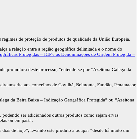
os regimes de proteção de produtos de qualidade da União Europeia.
ealça a relação entre a região geográfica delimitada e o nome do
eográficas Protegidas – IGP e as Denominações de Origem Protegida –
dade promotora deste processo, “entende-se por “Azeitona Galega da
, circunscrita aos concelhos de Covilhã, Belmonte, Fundão, Penamacor,
Galega da Beira Baixa – Indicação Geográfica Protegida” ou “Azeitona
, podendo ser adicionados outros produtos como sejam ervas
elas ou em pasta.
s dias de hoje”, levando este produto a ocupar “desde há muito um