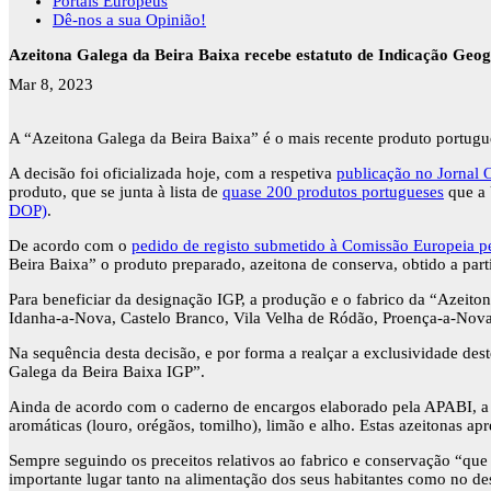
Portais Europeus
Dê-nos a sua Opinião!
Azeitona Galega da Beira Baixa recebe estatuto de Indicação Geog
Mar 8, 2023
A “Azeitona Galega da Beira Baixa” é o mais recente produto portuguê
A decisão foi oficializada hoje, com a respetiva
publicação no Jornal 
produto, que se junta à lista de
quase 200 produtos portugueses
que a 
DOP)
.
De acordo com o
pedido de registo submetido à Comissão Europeia pe
Beira Baixa” o produto preparado, azeitona de conserva, obtido a par
Para beneficiar da designação IGP, a produção e o fabrico da “Azeito
Idanha-a-Nova, Castelo Branco, Vila Velha de Ródão, Proença-a-Nova, 
Na sequência desta decisão, e por forma a realçar a exclusividade de
Galega da Beira Baixa IGP”.
Ainda de acordo com o caderno de encargos elaborado pela APABI, a 
aromáticas (louro, orégãos, tomilho), limão e alho. Estas azeitonas a
Sempre seguindo os preceitos relativos ao fabrico e conservação “qu
importante lugar tanto na alimentação dos seus habitantes como no d