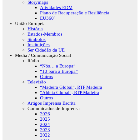
Storymaps
Atividades EDM
Plano de Recuperação e Resiliência
EU360º
União Europeia
História
Estados-Membros
Símbolos
Instituições
Ser Cidadão da UE
Media / Comunicação Social
Rádio
“Nós… a Europa”
“10 para a Europa”
Outros
Televisão
“Madeira Global”, RTP Madeira
“Aldeia Global”, RTP Madeira
Outros
Artigos Imprensa Escrita
Comunicados de Imprensa
2026
2025
2024
2023
2022