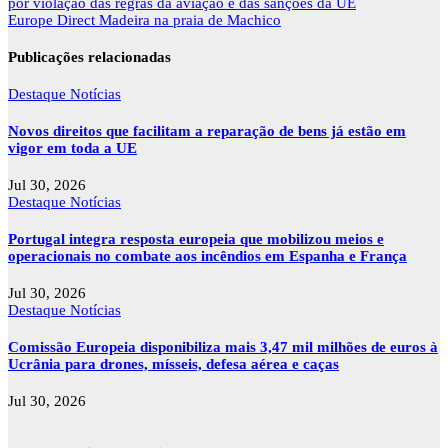
de
por violação das regras da aviação e das sanções da UE
artigos
Europe Direct Madeira na praia de Machico
Publicações relacionadas
Destaque
Notícias
Novos direitos que facilitam a reparação de bens já estão em
vigor em toda a UE
Jul 30, 2026
Destaque
Notícias
Portugal integra resposta europeia que mobilizou meios e
operacionais no combate aos incêndios em Espanha e França
Jul 30, 2026
Destaque
Notícias
Comissão Europeia disponibiliza mais 3,47 mil milhões de euros à
Ucrânia para drones, mísseis, defesa aérea e caças
Jul 30, 2026