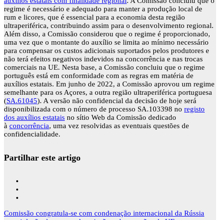
auxílios estatais com finalidade regional
. A Comissão concluiu que o
regime é necessário e adequado para manter a produção local de
rum e licores, que é essencial para a economia desta região
ultraperiférica, contribuindo assim para o desenvolvimento regional.
Além disso, a Comissão considerou que o regime é proporcionado,
uma vez que o montante do auxílio se limita ao mínimo necessário
para compensar os custos adicionais suportados pelos produtores e
não terá efeitos negativos indevidos na concorrência e nas trocas
comerciais na UE. Nesta base, a Comissão concluiu que o regime
português está em conformidade com as regras em matéria de
auxílios estatais. Em junho de 2022, a Comissão aprovou um regime
semelhante para os Açores, a outra região ultraperiférica portuguesa
(
SA.61045
). A versão não confidencial da decisão de hoje será
disponibilizada com o número de processo SA.103398 no
registo
dos auxílios estatais
no sítio Web da Comissão dedicado
à
concorrência
, uma vez resolvidas as eventuais questões de
confidencialidade.
Partilhar este artigo
Navegação
Comissão congratula-se com condenação internacional da Rússia