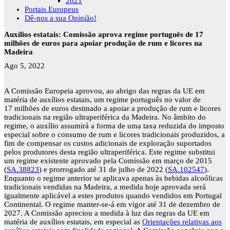
2021
Portais Europeus
Dê-nos a sua Opinião!
Auxílios estatais: Comissão aprova regime português de 17
milhões de euros para apoiar produção de rum e licores na
Madeira
Ago 5, 2022
A Comissão Europeia aprovou, ao abrigo das regras da UE em
matéria de auxílios estatais, um regime português no valor de
17 milhões de euros destinado a apoiar a produção de rum e licores
tradicionais na região ultraperiférica da Madeira. No âmbito do
regime, o auxílio assumirá a forma de uma taxa reduzida do imposto
especial sobre o consumo de rum e licores tradicionais produzidos, a
fim de compensar os custos adicionais de exploração suportados
pelos produtores desta região ultraperiférica. Este regime substitui
um regime existente aprovado pela Comissão em março de 2015
(
SA.38823
) e prorrogado até 31 de julho de 2022 (
SA.102547
).
Enquanto o regime anterior se aplicava apenas às bebidas alcoólicas
tradicionais vendidas na Madeira, a medida hoje aprovada será
igualmente aplicável a estes produtos quando vendidos em Portugal
Continental. O regime manter-se-á em vigor até 31 de dezembro de
2027. A Comissão apreciou a medida à luz das regras da UE em
matéria de auxílios estatais, em especial as
Orientações relativas aos