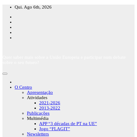
Skip
Qui. Ago 6th, 2026
to
content
Quer saber mais sobre a União Europeia e participar num debate
sobre o seu futuro?
O Centro
Apresentação
Atividades
2021-2026
2013-2022
Publicações
Multimédia
APP “3 décadas de PT na UE”
Jogo “FLAGIT”
Newsletters