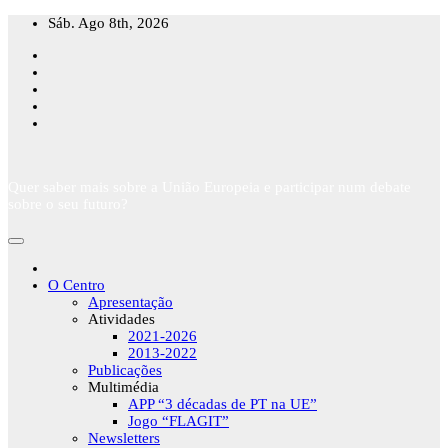
Skip
Sáb. Ago 8th, 2026
to
content
Quer saber mais sobre a União Europeia e participar num debate
sobre o seu futuro?
O Centro
Apresentação
Atividades
2021-2026
2013-2022
Publicações
Multimédia
APP “3 décadas de PT na UE”
Jogo “FLAGIT”
Newsletters