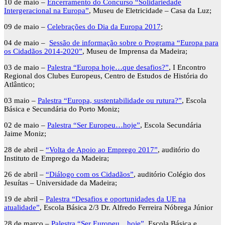
10 de maio –
Encerramento do Concurso “Solidariedade
Intergeracional na Europa”
, Museu de Eletricidade – Casa da Luz;
09 de maio –
Celebrações do Dia da Europa 2017
;
04 de maio –
Sessão de informação sobre o Programa “Europa para
os Cidadãos 2014-2020”
, Museu de Imprensa da Madeira;
03 de maio –
Palestra “Europa hoje…que desafios?”
, I Encontro
Regional dos Clubes Europeus, Centro de Estudos de História do
Atlântico;
03 maio –
Palestra “Europa, sustentabilidade ou rutura?”
, Escola
Básica e Secundária do Porto Moniz;
02 de maio –
Palestra “Ser Europeu…hoje”
, Escola Secundária
Jaime Moniz;
28 de abril –
“Volta de Apoio ao Emprego 2017”
, auditório do
Instituto de Emprego da Madeira;
26 de abril –
“Diálogo com os Cidadãos”
, auditório Colégio dos
Jesuítas – Universidade da Madeira;
19 de abril –
Palestra “Desafios e oportunidades da UE na
atualidade”
, Escola Básica 2/3 Dr. Alfredo Ferreira Nóbrega Júnior
28 de março –
Palestra “Ser Europeu…hoje”
, Escola Básica e