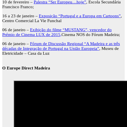
10 de fevereiro –
Palestra “Ser Europeu…hoje”
, Escola Secundária
Francisco Franco;
16 a 23 de janeiro –
Exposição “Portugal e a Europa em Cartoons”
,
Centro Comercial La Vie Funchal
06 de janeiro –
Exibição do filme “MUSTANG”, vencedor do
Prémio de Cinema LUX de 2015,
Cinema NOS do Fórum Madeira;
06 de janeiro –
Fórum de Discussão Regional “A Madeira e as três
décadas de Integração de Portugal na União Europeia”
, Museu de
Eletricidade – Casa da Luz
O Europe Direct Madeira