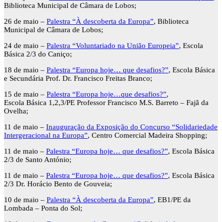
Biblioteca Municipal de Câmara de Lobos;
26 de maio –
Palestra “À descoberta da Europa”
, Biblioteca
Municipal de Câmara de Lobos;
24 de maio –
Palestra “Voluntariado na União Europeia”
, Escola
Básica 2/3 do Caniço;
18 de maio –
Palestra “Europa hoje… que desafios?”
, Escola Básica
e Secundária Prof. Dr. Francisco Freitas Branco;
15 de maio –
Palestra “Europa hoje…que desafios?”
,
Escola Básica 1,2,3/PE Professor Francisco M.S. Barreto – Fajã da
Ovelha;
11 de maio –
Inauguração da Exposição do Concurso “Solidariedade
Intergeracional na Europa”
, Centro Comercial Madeira Shopping;
11 de maio –
Palestra “Europa hoje… que desafios?”
, Escola Básica
2/3 de Santo António;
11 de maio –
Palestra “Europa hoje… que desafios?”
, Escola Básica
2/3 Dr. Horácio Bento de Gouveia;
10 de maio –
Palestra “À descoberta da Europa”
, EB1/PE da
Lombada – Ponta do Sol;