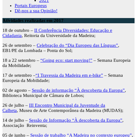
2021
Portais Europeus
Dê-nos a sua Opinião!
Atividades realizadas em 2017
18 de outubro –
II Conferência Diversidades: Educação e
Cidadania
, Reitoria da Universidade da Madeira;
26 de setembro –
Celebração do “Dia Europeu das Línguas”
,
EB1/PE da Lombada – Ponta do Sol;
18 a 22 setembro –
“Going eco: start moving!”
– Semana Europeia
da Mobilidade;
17 de setembro –
“I Travessia da Madeira em e-bike”
– Semana
Europeia da Mobilidade;
02 de agosto –
Sessão de informação “À descoberta da Europa”
,
Biblioteca Municipal de Câmara de Lobos;
26 de julho –
III Encontro Municipal da Juventude da
Calheta
, Museu de Arte Contemporânea da Madeira (MUDAS);
14 de julho –
Sessão de Informação “À descoberta da Europa”
,
Associação Reinventa;
05 de junho –
Sessão de trabalho “A Madeira no contexto europeu”
,