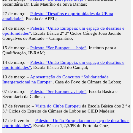
Secundária Dr. Luís Maurílio da Silva Dantas;
27 de março –
Palestra “Desafios e oportunidades da UE na
atualidade”
, Escola da APEL;
24 de março –
Palestra “União Europeia: um espaço de desafios e
oportunidades”
, Escola Básica 2º 3º Ciclos Cónego João Jacinto
Gonçalves de Andrade – Campanário;
15 de março –
Palestra “Ser Europeu… hoje”
, Instituto para a
Qualificação, IP-RAM;
14 de março –
Palestra “União Europeia: um espaço de desafios e
oportunidades”
, Escola Básica 2/3 do Caniçal;
10 de março –
Apresentação do Concurso “Solidariedade
Intergeracional na Europa”
, Casa do Povo de Câmara de Lobos;
07 de março –
Palestra “Ser Europeu… hoje”
, Escola Básica e
Secundária da Calheta;
17 de fevereiro –
Visita do Clube Europeu
da Escola Básica dos 2.º e
3.º Ciclos do Estreito de Câmara de Lobos ao CIED Madeira;
17 de fevereiro –
Palestra “União Europeia: um espaço de desafios e
oportunidades”
, Escola Básica 1,2,3/PE do Porto da Cruz;