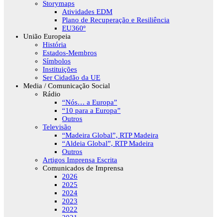
Storymaps
Atividades EDM
Plano de Recuperação e Resiliência
EU360º
União Europeia
História
Estados-Membros
Símbolos
Instituições
Ser Cidadão da UE
Media / Comunicação Social
Rádio
“Nós… a Europa”
“10 para a Europa”
Outros
Televisão
“Madeira Global”, RTP Madeira
“Aldeia Global”, RTP Madeira
Outros
Artigos Imprensa Escrita
Comunicados de Imprensa
2026
2025
2024
2023
2022