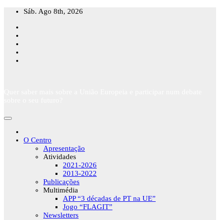
Skip
Sáb. Ago 8th, 2026
to
content
Quer saber mais sobre a União Europeia e participar num debate
sobre o seu futuro?
O Centro
Apresentação
Atividades
2021-2026
2013-2022
Publicações
Multimédia
APP “3 décadas de PT na UE”
Jogo “FLAGIT”
Newsletters