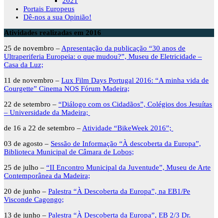
2021
Portais Europeus
Dê-nos a sua Opinião!
Atividades realizadas em 2016
25 de novembro –
Apresentação da publicação “30 anos de
Ultraperiferia Europeia: o que mudou?”, Museu de Eletricidade –
Casa da Luz;
11 de novembro –
Lux Film Days Portugal 2016: “A minha vida de
Courgette” Cinema NOS Fórum Madeira;
22 de setembro –
“Diálogo com os Cidadãos”, Colégios dos Jesuítas
– Universidade da Madeira;
de 16 a 22 de setembro –
Atividade “BikeWeek 2016”;
03 de agosto –
Sessão de Informação “À descoberta da Europa”,
Biblioteca Municipal de Câmara de Lobos;
25 de julho –
“II Encontro Municipal da Juventude”, Museu de Arte
Contemporânea da Madeira;
20 de junho –
Palestra “À Descoberta da Europa”, na EB1/Pe
Visconde Cagongo;
13 de junho –
Palestra “À Descoberta da Europa”, EB 2/3 Dr.