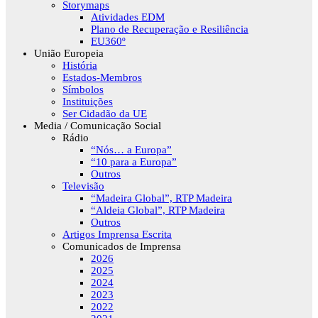
Storymaps
Atividades EDM
Plano de Recuperação e Resiliência
EU360º
União Europeia
História
Estados-Membros
Símbolos
Instituições
Ser Cidadão da UE
Media / Comunicação Social
Rádio
“Nós… a Europa”
“10 para a Europa”
Outros
Televisão
“Madeira Global”, RTP Madeira
“Aldeia Global”, RTP Madeira
Outros
Artigos Imprensa Escrita
Comunicados de Imprensa
2026
2025
2024
2023
2022