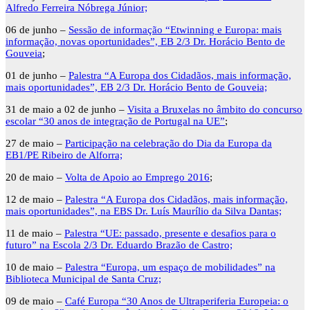
Alfredo Ferreira Nóbrega Júnior;
06 de junho –
Sessão de informação “
Etwinning
e
Europa
: mais
informação, novas oportunidades”, EB 2/3 Dr. Horácio Bento de
Gouveia
;
01 de junho –
Palestra “A Europa dos Cidadãos, mais informação,
mais oportunidades”, EB 2/3 Dr. Horácio Bento de Gouveia;
31 de maio a 02 de junho –
Visita a Bruxelas no âmbito do concurso
escolar “30 anos de integração de Portugal na UE”
;
27 de maio –
Participação na celebração do Dia da Europa da
EB1/PE Ribeiro de Alforra;
20 de maio –
Volta de Apoio ao Emprego 2016
;
12 de maio –
Palestra “A Europa dos Cidadãos, mais informação,
mais oportunidades”, na E
BS Dr. Luís Maurílio da Silva Dantas;
11 de maio –
Palestra “UE: passado, presente e desafios para o
futuro” na
E
scola 2/3
Dr. Eduardo Brazão de Castro;
10 de maio –
Palestra “Europa, um espaço de mobilidades” na
Biblioteca Municipal de Santa Cruz;
09 de maio –
Café Europa “30 Anos de Ultraperiferia Europeia: o