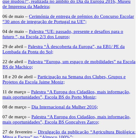
que mudou?”, realizada no âmbito do Dia da Europa 2016, Museu
de Imprensa da Madeira
;
06 de maio –
Cerimónia de entrega de prémios do Concurso Escolar
“30 anos de integração de Portugal na UE”;
04 de maio –
Palestra
“UE: passado, presente e desafios para o
futuro ”, na Escola 2/3 dos Louros;
29 de abril –
Palestra “À descoberta da Europa”, na
EB1/ PE da
Lombada da Ponta do Sol;
22 de abril –
Palestra “Europa, um espaço de mobilidades” na Escola
BS de Machico;
18 e 20 de abril –
Participação na Semana dos Clubes, Grupos e
Projetos da Escola Jaime Moniz;
11 de março –
Palestra “A Europa dos Cidadãos, mais informação,
mais oportunidades”, Escola BS do Porto Moniz;
08 de março –
Dia Internacional da Mulher 2016;
07 de março –
Palestra “A Europa dos Cidadãos, mais informação,
mais oportunidades”, Escola BS Gonçalves Zarco;
27 de fevereiro –
Divulgação da publicação “Agricultura Biológica:
Mitos e Factos” no “Almoço 100%”;