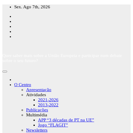
Skip
Sex. Ago 7th, 2026
to
content
Quer saber mais sobre a União Europeia e participar num debate
sobre o seu futuro?
O Centro
Apresentação
Atividades
2021-2026
2013-2022
Publicações
Multimédia
APP “3 décadas de PT na UE”
Jogo “FLAGIT”
Newsletters