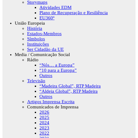
Storymaps
Atividades EDM
Plano de Recuperação e Resiliência
EU360º
União Europeia
História
Estados-Membros
Símbolos
Instituições
Ser Cidadão da UE
Media / Comunicação Social
Rádio
“Nós… a Europa”
“10 para a Europa”
Outros
Televisão
“Madeira Global”, RTP Madeira
“Aldeia Global”, RTP Madeira
Outros
Artigos Imprensa Escrita
Comunicados de Imprensa
2026
2025
2024
2023
2022