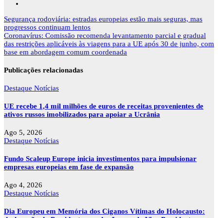
Navegação
Segurança rodoviária: estradas europeias estão mais seguras, mas
de
progressos continuam lentos
artigos
Coronavírus: Comissão recomenda levantamento parcial e gradual
das restrições aplicáveis às viagens para a UE após 30 de junho, com
base em abordagem comum coordenada
Publicações relacionadas
Destaque
Notícias
UE recebe 1,4 mil milhões de euros de receitas provenientes de
ativos russos imobilizados para apoiar a Ucrânia
Ago 5, 2026
Destaque
Notícias
Fundo Scaleup Europe inicia investimentos para impulsionar
empresas europeias em fase de expansão
Ago 4, 2026
Destaque
Notícias
Dia Europeu em Memória dos Ciganos Vítimas do Holocausto: