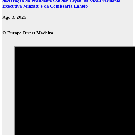
declaração da Presidente von der Leyen, da Vice-Presidente
Executiva Mînzatu e da Comissária Lahbib
Ago 3, 2026
O Europe Direct Madeira