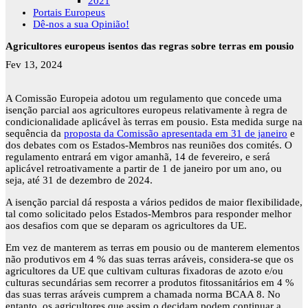
2021
Portais Europeus
Dê-nos a sua Opinião!
Agricultores europeus isentos das regras sobre terras em pousio
Fev 13, 2024
A Comissão Europeia adotou um regulamento que concede uma
isenção parcial aos agricultores europeus relativamente à regra de
condicionalidade aplicável às terras em pousio. Esta medida surge na
sequência da
proposta da Comissão apresentada em 31 de janeiro
e
dos debates com os Estados-Membros nas reuniões dos comités. O
regulamento entrará em vigor amanhã, 14 de fevereiro, e será
aplicável retroativamente a partir de 1 de janeiro por um ano, ou
seja, até 31 de dezembro de 2024.
A isenção parcial dá resposta a vários pedidos de maior flexibilidade,
tal como solicitado pelos Estados-Membros para responder melhor
aos desafios com que se deparam os agricultores da UE.
Em vez de manterem as terras em pousio ou de manterem elementos
não produtivos em 4 % das suas terras aráveis, considera-se que os
agricultores da UE que cultivam culturas fixadoras de azoto e/ou
culturas secundárias sem recorrer a produtos fitossanitários em 4 %
das suas terras aráveis cumprem a chamada norma BCAA 8. No
entanto, os agricultores que assim o decidam podem continuar a