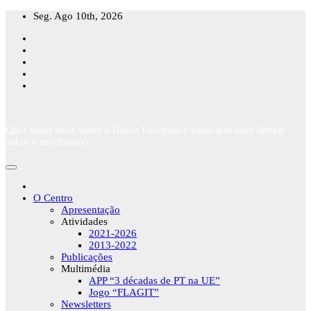
Skip
Seg. Ago 10th, 2026
to
content
Quer saber mais sobre a União Europeia e participar num debate
sobre o seu futuro?
O Centro
Apresentação
Atividades
2021-2026
2013-2022
Publicações
Multimédia
APP “3 décadas de PT na UE”
Jogo “FLAGIT”
Newsletters