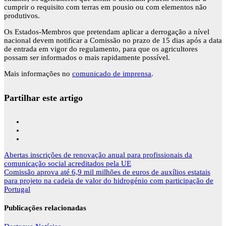
cumprir o requisito com terras em pousio ou com elementos não
produtivos.
Os Estados-Membros que pretendam aplicar a derrogação a nível
nacional devem notificar a Comissão no prazo de 15 dias após a data
de entrada em vigor do regulamento, para que os agricultores
possam ser informados o mais rapidamente possível.
Mais informações no
comunicado de imprensa
.
Partilhar este artigo
Navegação
Abertas inscrições de renovação anual para profissionais da
de
comunicação social acreditados pela UE
artigos
Comissão aprova até 6,9 mil milhões de euros de auxílios estatais
para projeto na cadeia de valor do hidrogénio com participação de
Portugal
Publicações relacionadas