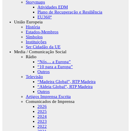
Storymaps
Atividades EDM
Plano de Recuperação e Resiliência
EU360º
União Europeia
História
Estados-Membros
Símbolos
Instituições
Ser Cidadão da UE
Media / Comunicação Social
Rádio
“Nós… a Europa”
“10 para a Europa”
Outros
Televisão
“Madeira Global”, RTP Madeira
“Aldeia Global”, RTP Madeira
Outros
Artigos Imprensa Escrita
Comunicados de Imprensa
2026
2025
2024
2023
2022