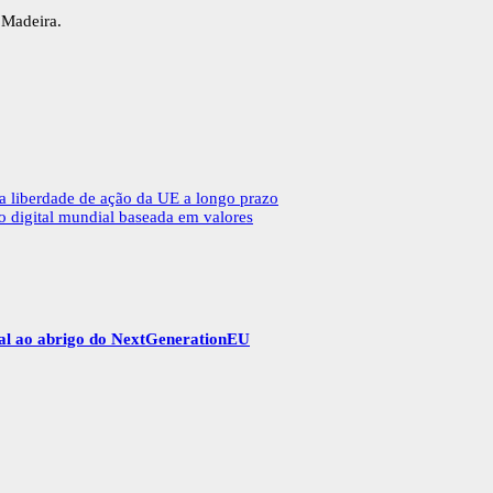
 Madeira.
da liberdade de ação da UE a longo prazo
 digital mundial baseada em valores
gal ao abrigo do NextGenerationEU