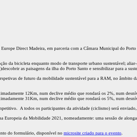
Direct Madeira, em parceria com a Câmara Municipal do Porto Santo 
ização da bicicleta enquanto modo de transporte urbano sustentável; ali
descobrir as paisagens da ilha do Porto Santo e sensibilizar para a sust
erspetivas de futuro da mobilidade sustentável para a RAM, no âmbito d
oximadamente 12Km, num declive médio que rondará os 2%, num desnív
oximadamente 31Km, num declive médio que rondará os 5%, num desnív
etitivo. A todos os participantes da atividade (ciclismo) será enviado, 
emana Europeia da Mobilidade 2021, nomeadamente: uma sessão de alon
ento do formulário, disponível no
microsite criado para o evento
.