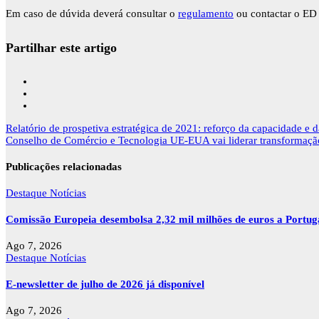
Em caso de dúvida deverá consultar o
regulamento
ou contactar o ED
Partilhar este artigo
Navegação
Relatório de prospetiva estratégica de 2021: reforço da capacidade e 
de
Conselho de Comércio e Tecnologia UE-EUA vai liderar transformação
artigos
Publicações relacionadas
Destaque
Notícias
Comissão Europeia desembolsa 2,32 mil milhões de euros a Portu
Ago 7, 2026
Destaque
Notícias
E-newsletter de julho de 2026 já disponível
Ago 7, 2026