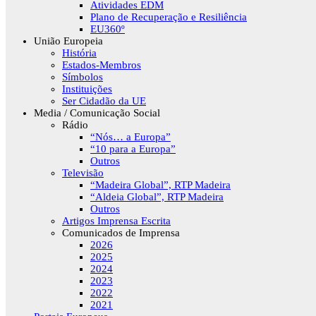
Atividades EDM
Plano de Recuperação e Resiliência
EU360º
União Europeia
História
Estados-Membros
Símbolos
Instituições
Ser Cidadão da UE
Media / Comunicação Social
Rádio
“Nós… a Europa”
“10 para a Europa”
Outros
Televisão
“Madeira Global”, RTP Madeira
“Aldeia Global”, RTP Madeira
Outros
Artigos Imprensa Escrita
Comunicados de Imprensa
2026
2025
2024
2023
2022
2021