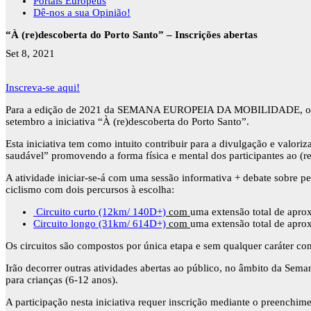
Portais Europeus
Dê-nos a sua Opinião!
“À (re)descoberta do Porto Santo” – Inscrições abertas
Set 8, 2021
Inscreva-se aqui!
Para a edição de 2021 da SEMANA EUROPEIA DA MOBILIDADE, o Europe 
setembro a iniciativa “À (re)descoberta do Porto Santo”.
Esta iniciativa tem como intuito contribuir para a divulgação e valor
saudável” promovendo a forma física e mental dos participantes ao (re)
A atividade iniciar-se-á com uma sessão informativa + debate sobre p
ciclismo com dois percursos à escolha:
Circuito curto (12km/ 140D+)
com
uma extensão total de apr
Circuito longo (31km/ 614D+)
com
uma extensão total de apr
Os circuitos são compostos por única etapa e sem qualquer caráter comp
Irão decorrer outras atividades abertas ao público, no âmbito da S
para crianças (6-12 anos).
A participação nesta iniciativa requer inscrição mediante o preenchim