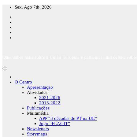
Skip
Sex. Ago 7th, 2026
to
content
Quer saber mais sobre a União Europeia e participar num debate sobre
O Centro
Apresentação
Atividades
2021-2026
2013-2022
Publicações
Multimédia
APP “3 décadas de PT na UE”
Jogo “FLAGIT”
Newsletters
Storymaps