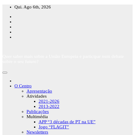
Skip
Qui. Ago 6th, 2026
to
content
Quer saber mais sobre a União Europeia e participar num debate
sobre o seu futuro?
O Centro
Apresentação
Atividades
2021-2026
2013-2022
Publicações
Multimédia
APP “3 décadas de PT na UE”
Jogo “FLAGIT”
Newsletters