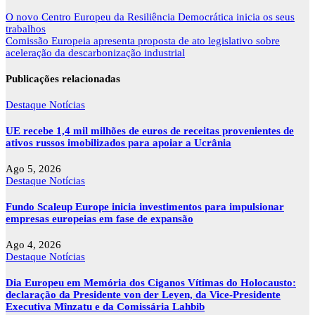
Navegação
O novo Centro Europeu da Resiliência Democrática inicia os seus
de
trabalhos
artigos
Comissão Europeia apresenta proposta de ato legislativo sobre
aceleração da descarbonização industrial
Publicações relacionadas
Destaque
Notícias
UE recebe 1,4 mil milhões de euros de receitas provenientes de
ativos russos imobilizados para apoiar a Ucrânia
Ago 5, 2026
Destaque
Notícias
Fundo Scaleup Europe inicia investimentos para impulsionar
empresas europeias em fase de expansão
Ago 4, 2026
Destaque
Notícias
Dia Europeu em Memória dos Ciganos Vítimas do Holocausto:
declaração da Presidente von der Leyen, da Vice-Presidente
Executiva Mînzatu e da Comissária Lahbib