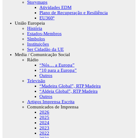
Storymaps
Atividades EDM
Plano de Recuperação e Resiliência
EU360º
União Europeia
História
Estados-Membros
Símbolos
Instituições
Ser Cidadão da UE
Media / Comunicação Social
Rádio
“Nós… a Europa”
“10 para a Europa”
Outros
Televisão
“Madeira Global”, RTP Madeira
“Aldeia Global”, RTP Madeira
Outros
Artigos Imprensa Escrita
Comunicados de Imprensa
2026
2025
2024
2023
2022