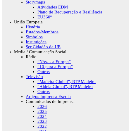
Storymaps
Atividades EDM
Plano de Recuperação e Resiliência
EU360º
União Europeia
História
Estados-Membros
Símbolos
Instituições
Ser Cidadão da UE
Media / Comunicação Social
Rádio
“Nós… a Europa”
“10 para a Europa”
Outros
Televisão
“Madeira Global”, RTP Madeira
“Aldeia Global”, RTP Madeira
Outros
Artigos Imprensa Escrita
Comunicados de Imprensa
2026
2025
2024
2023
2022