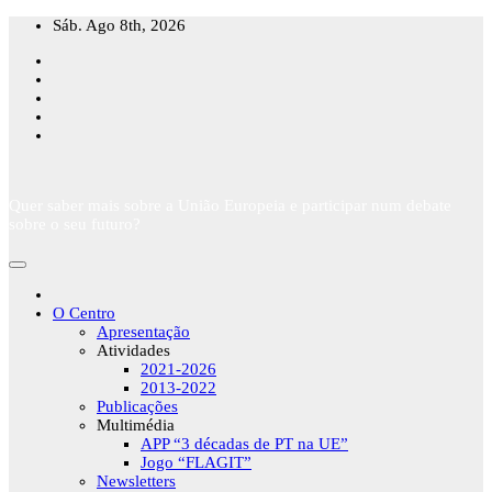
Skip
Sáb. Ago 8th, 2026
to
content
Quer saber mais sobre a União Europeia e participar num debate
sobre o seu futuro?
O Centro
Apresentação
Atividades
2021-2026
2013-2022
Publicações
Multimédia
APP “3 décadas de PT na UE”
Jogo “FLAGIT”
Newsletters