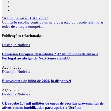
Navegação
“A Europa vai à TUA Escola”
de
Comissão recolhe contributos na preparação do pacote relativo às
artigos
redes de energia europeias
Publicações relacionadas
Destaque
Notícias
Comissão Europeia desembolsa 2,32 mil milhões de euros a
Portugal ao abrigo do NextGenerationEU
Ago 7, 2026
Destaque
Notícias
E-newsletter de julho de 2026 já disponível
Ago 7, 2026
Destaque
Notícias
UE recebe 1,4 mil milhões de euros de receitas provenientes de
ativos russos imobilizados para apoiar a Ucrânia