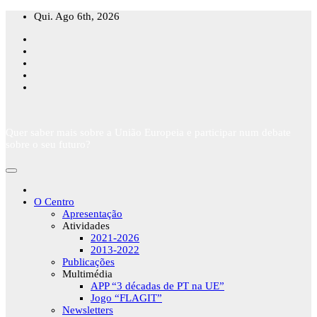
Skip
Qui. Ago 6th, 2026
to
content
Quer saber mais sobre a União Europeia e participar num debate
sobre o seu futuro?
O Centro
Apresentação
Atividades
2021-2026
2013-2022
Publicações
Multimédia
APP “3 décadas de PT na UE”
Jogo “FLAGIT”
Newsletters