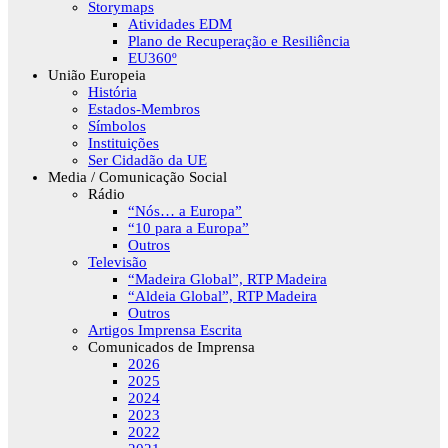
Storymaps
Atividades EDM
Plano de Recuperação e Resiliência
EU360º
União Europeia
História
Estados-Membros
Símbolos
Instituições
Ser Cidadão da UE
Media / Comunicação Social
Rádio
“Nós… a Europa”
“10 para a Europa”
Outros
Televisão
“Madeira Global”, RTP Madeira
“Aldeia Global”, RTP Madeira
Outros
Artigos Imprensa Escrita
Comunicados de Imprensa
2026
2025
2024
2023
2022