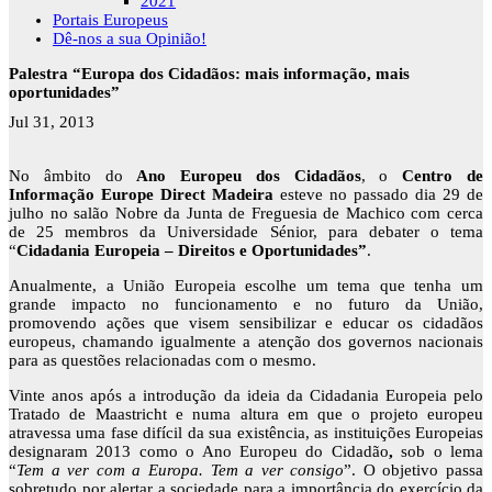
2021
Portais Europeus
Dê-nos a sua Opinião!
Palestra “Europa dos Cidadãos: mais informação, mais
oportunidades”
Jul 31, 2013
No âmbito do
Ano Europeu dos Cidadãos
, o
Centro de
Informação Europe Direct Madeira
esteve no passado dia 29 de
julho no salão Nobre da Junta de Freguesia de Machico com cerca
de 25 membros da Universidade Sénior, para debater o tema
“
Cidadania Europeia – Direitos e Oportunidades”
.
Anualmente, a União Europeia escolhe um tema que tenha um
grande impacto no funcionamento e no futuro da União,
promovendo ações que visem sensibilizar e educar os cidadãos
europeus, chamando igualmente a atenção dos governos nacionais
para as questões relacionadas com o mesmo.
Vinte anos após a introdução da ideia da Cidadania Europeia pelo
Tratado de Maastricht e numa altura em que o projeto europeu
atravessa uma fase difícil da sua existência, as instituições Europeias
designaram 2013 como o Ano Europeu do Cidadão
,
sob o lema
“
Tem a ver com a Europa. Tem a ver consigo
”. O objetivo passa
sobretudo por alertar a sociedade para a importância do exercício da