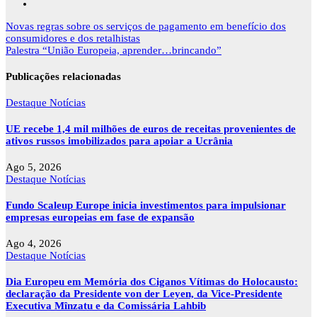
Navegação
Novas regras sobre os serviços de pagamento em benefício dos
de
consumidores e dos retalhistas
artigos
Palestra “União Europeia, aprender…brincando”
Publicações relacionadas
Destaque
Notícias
UE recebe 1,4 mil milhões de euros de receitas provenientes de
ativos russos imobilizados para apoiar a Ucrânia
Ago 5, 2026
Destaque
Notícias
Fundo Scaleup Europe inicia investimentos para impulsionar
empresas europeias em fase de expansão
Ago 4, 2026
Destaque
Notícias
Dia Europeu em Memória dos Ciganos Vítimas do Holocausto:
declaração da Presidente von der Leyen, da Vice-Presidente
Executiva Mînzatu e da Comissária Lahbib