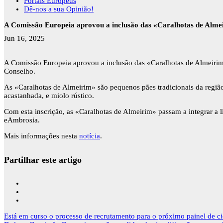
Portais Europeus
Dê-nos a sua Opinião!
A Comissão Europeia aprovou a inclusão das «Caralhotas de Almei
Jun 16, 2025
A Comissão Europeia aprovou a inclusão das «Caralhotas de Almeirim
Conselho.
As «Caralhotas de Almeirim» são pequenos pães tradicionais da regiã
acastanhada, e miolo rústico.
Com esta inscrição, as «Caralhotas de Almeirim» passam a integrar a li
eAmbrosia.
Mais informações nesta
notícia
.
Partilhar este artigo
Navegação
Está em curso o processo de recrutamento para o próximo painel de ci