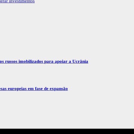
erar investimentos
vos russos imobilizados para apoiar a Ucrânia
esas europeias em fase de expansão