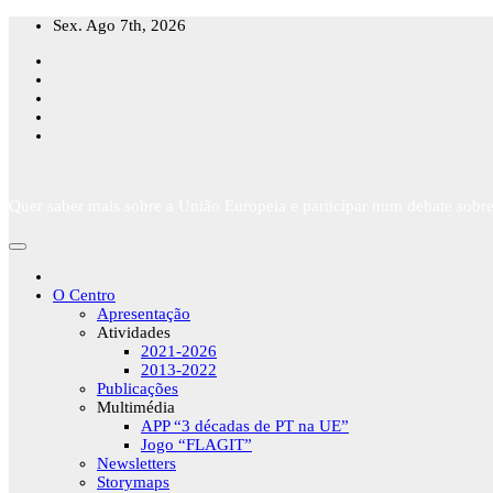
Skip
Sex. Ago 7th, 2026
to
content
Quer saber mais sobre a União Europeia e participar num debate sobre
O Centro
Apresentação
Atividades
2021-2026
2013-2022
Publicações
Multimédia
APP “3 décadas de PT na UE”
Jogo “FLAGIT”
Newsletters
Storymaps