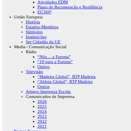
Atividades EDM
Plano de Recuperação e Resiliência
EU360º
União Europeia
História
Estados-Membros
Símbolos
Instituições
Ser Cidadão da UE
Media / Comunicação Social
Rádio
“Nós… a Europa”
“10 para a Europa”
Outros
Televisão
“Madeira Global”, RTP Madeira
“Aldeia Global”, RTP Madeira
Outros
Artigos Imprensa Escrita
Comunicados de Imprensa
2026
2025
2024
2023
2022
2021