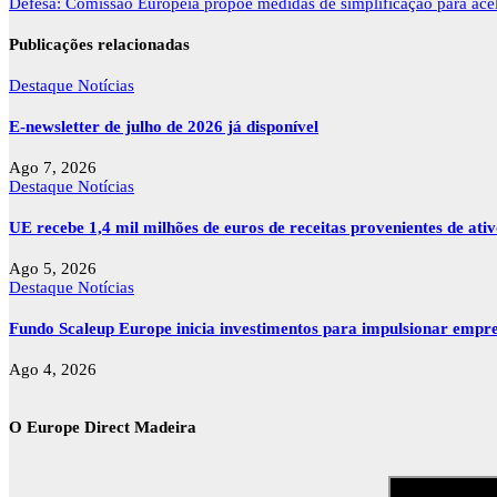
de
Defesa: Comissão Europeia propõe medidas de simplificação para acel
artigos
Publicações relacionadas
Destaque
Notícias
E-newsletter de julho de 2026 já disponível
Ago 7, 2026
Destaque
Notícias
UE recebe 1,4 mil milhões de euros de receitas provenientes de ati
Ago 5, 2026
Destaque
Notícias
Fundo Scaleup Europe inicia investimentos para impulsionar empr
Ago 4, 2026
O Europe Direct Madeira